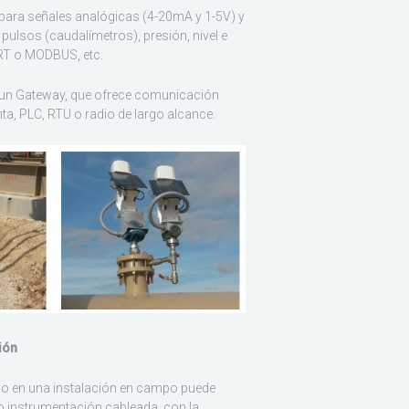
ara señales analógicas (4-20mA y 1-5V) y
pulsos (caudalímetros), presión, nivel e
ART o MODBUS, etc.
n un Gateway, que ofrece comunicación
a, PLC, RTU o radio de largo alcance.
ión
a o en una instalación en campo puede
 instrumentación cableada, con la