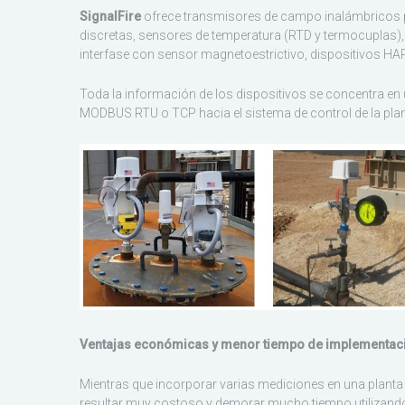
SignalFire
ofrece transmisores de campo inalámbricos p
discretas, sensores de temperatura (RTD y termocuplas), 
interfase con sensor magnetoestrictivo, dispositivos H
Toda la información de los dispositivos se concentra e
MODBUS RTU o TCP hacia el sistema de control de la plant
Ventajas económicas y menor tiempo de implementac
Mientras que incorporar varias mediciones en una plant
resultar muy costoso y demorar mucho tiempo utilizando