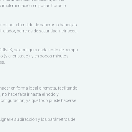
 la implementación en pocas horas o
nos por el tendido de cañeros o bandejas
trolador, barreras de seguridad intrínseca,
MODBUS, se configura cada nodo de campo
ro (y encriptado), y en pocos minutos
es.
acer en forma local o remota, facilitando
 no hace falta ir hasta el nodo y
onfiguración, ya que todo puede hacerse
gnarle su dirección y los parámetros de