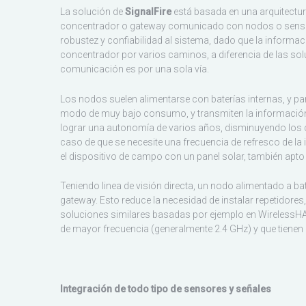
La solución de
SignalFire
está basada en una arquitectur
concentrador o gateway comunicado con nodos o sensor
robustez y confiabilidad al sistema, dado que la informac
concentrador por varios caminos, a diferencia de las so
comunicación es por una sola vía.
Los nodos suelen alimentarse con baterías internas, y p
modo de muy bajo consumo, y transmiten la información 
lograr una autonomía de varios años, disminuyendo los 
caso de que se necesite una frecuencia de refresco de la 
el dispositivo de campo con un panel solar, también apto
Teniendo linea de visión directa, un nodo alimentado a ba
gateway. Esto reduce la necesidad de instalar repetidor
soluciones similares basadas por ejemplo en WirelessHAR
de mayor frecuencia (generalmente 2.4 GHz) y que tienen
Integración de todo tipo de sensores y señales