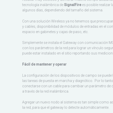
tecnología inalámbrica de
SignalFire
es posible realizar
algunos días, dependiendo del tamaño del sistema.
Con una solución Wireless ya no tenemos que preocupar
y cables, disponibilidad de módulos de entradas en el con
espacio en gabinetes y cajas de paso, etc.
Simplemente se instala el Gateway con comunicación 
con los parámetros de la red para lograr un vínculo segu
puede estar instalado en el sitio reportando sus medicion
Fácil de mantener y operar
La configuración de los dispositivos de campo se puede h
las tareas de puesta en marcha y diagnótico. Por lo tanto,
conectarse con un cable para cambiar un parámetro de c
a través de la red inalámbrica.
Agregar un nuevo nodo al sistema es tan simple como asi
la red, para que el gateway lo detecte automáticamente.