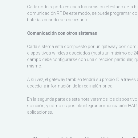
Cada nodo reporta en cada transmisión el estado de la bat
comunicación RF. De este modo, se puede programar con
baterías cuando sea necesario.
Comunicación con otros sistemas
Cada sistema está compuesto por un gateway con comu
dispositivos wireless asociados (hasta un máximo de 24
campo debe configurarse con una dirección particular, qu
mismo.
A su vez, el gateway también tendrá su propio ID a través d
acceder a información de la red inalámbrica.
En la segunda parte de esta nota veremos los dispositiv
solución, y cómo es posible integrar comunicación HART
aplicaciones.