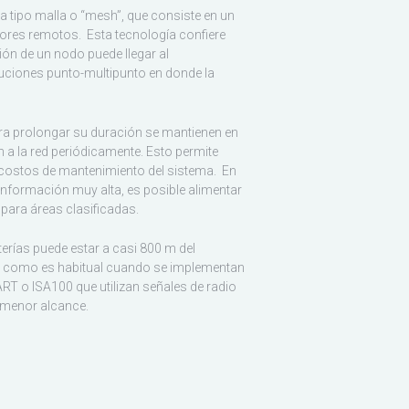
a tipo malla o “mesh”, que consiste en un
es remotos. Esta tecnología confiere
ión de un nodo puede llegar al
luciones punto-multipunto en donde la
ara prolongar su duración se mantienen en
a la red periódicamente. Esto permite
costos de mantenimiento del sistema. En
información muy alta, es posible alimentar
 para áreas clasificadas.
terías puede estar a casi 800 m del
es, como es habitual cuando se implementan
T o ISA100 que utilizan señales de radio
 menor alcance.