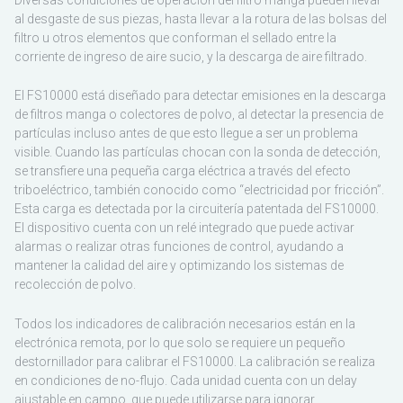
al desgaste de sus piezas, hasta llevar a la rotura de las bolsas del
filtro u otros elementos que conforman el sellado entre la
corriente de ingreso de aire sucio, y la descarga de aire filtrado.
El FS10000 está diseñado para detectar emisiones en la descarga
de filtros manga o colectores de polvo, al detectar la presencia de
partículas incluso antes de que esto llegue a ser un problema
visible. Cuando las partículas chocan con la sonda de detección,
se transfiere una pequeña carga eléctrica a través del efecto
triboeléctrico, también conocido como “electricidad por fricción”.
Esta carga es detectada por la circuitería patentada del FS10000.
El dispositivo cuenta con un relé integrado que puede activar
alarmas o realizar otras funciones de control, ayudando a
mantener la calidad del aire y optimizando los sistemas de
recolección de polvo.
Todos los indicadores de calibración necesarios están en la
electrónica remota, por lo que solo se requiere un pequeño
destornillador para calibrar el FS10000. La calibración se realiza
en condiciones de no-flujo. Cada unidad cuenta con un delay
ajustable en campo, que puede utilizarse para ignorar