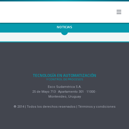
NOTICIAS
TECNOLOGÍA EN AUTOMATIZACIÓN
Y CONTROL DE PROCESOS
Esco Sudamérica S.A.
25 de Mayo 713 · Apartamento 301 · 11000 ·
Montevideo, Uruguay
® 2014 | Todos los derechos reservados | Términos y condiciones