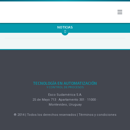
NOTICIAS
TECNOLOGÍA EN AUTOMATIZACIÓN
Y CONTROL DE PROCESOS
Esco Sudamérica S.A.
25 de Mayo 713 · Apartamento 301 · 11000 ·
Montevideo, Uruguay
® 2014 | Todos los derechos reservados | Términos y condiciones