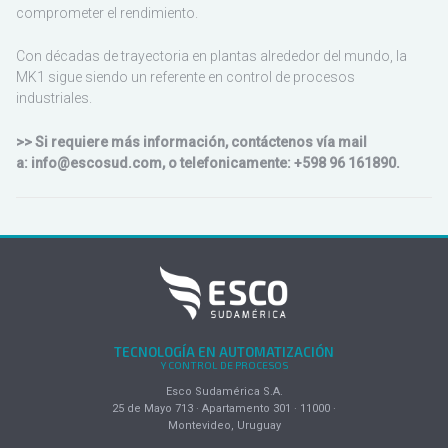
comprometer el rendimiento.
Con décadas de trayectoria en plantas alrededor del mundo, la
MK1 sigue siendo un referente en control de procesos
industriales.
>> Si requiere más información, contáctenos vía mail
a: info@escosud.com, o telefonicamente: +598 96 161890.
TECNOLOGÍA EN AUTOMATIZACIÓN
Y CONTROL DE PROCESOS
Esco Sudamérica S.A.
25 de Mayo 713 · Apartamento 301 · 11000 ·
Montevideo, Uruguay