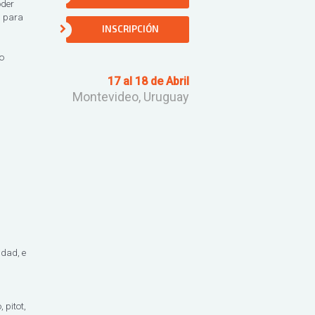
oder
s para
INSCRIPCIÓN
o
17 al 18 de Abril
Montevideo, Uruguay
,
idad, e
 pitot,