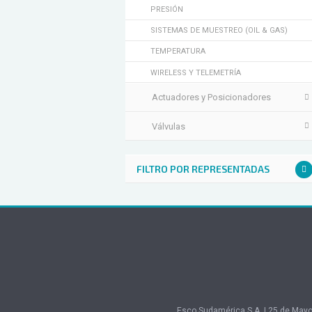
PRESIÓN
ESCO Sudamérica
SISTEMAS DE MUESTREO (OIL & GAS)
TEMPERATURA
WIRELESS Y TELEMETRÍA
Actuadores y Posicionadores
Válvulas
FILTRO POR REPRESENTADAS
X
X
X
X
X
Esco Sudamérica S.A.
|
25 de Mayo 