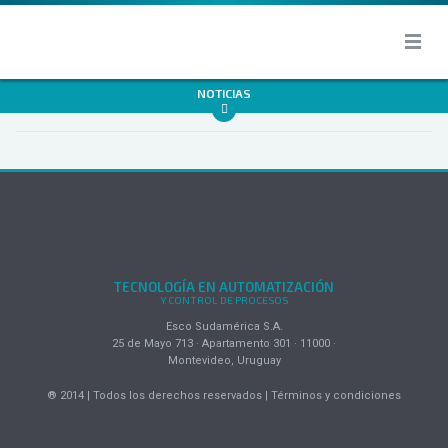
NOTICIAS
TECNOLOGÍA EN AUTOMATIZACIÓN
Y CONTROL DE PROCESOS
Esco Sudamérica S.A.
25 de Mayo 713 · Apartamento 301 · 11000 ·
Montevideo, Uruguay
® 2014 | Todos los derechos reservados | Términos y condiciones