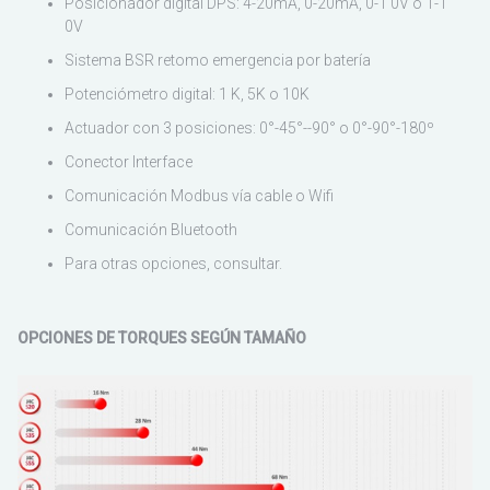
Posicionador digital DPS: 4-20mA, 0-20mA, 0-1 0V o 1-1
Sudamérica
0V
Sistema BSR retomo emergencia por batería
Potenciómetro digital: 1 K, 5K o 10K
Actuador con 3 posiciones: 0°-45°--90° o 0°-90°-180º
Conector Interface
Comunicación Modbus vía cable o Wifi
Comunicación Bluetooth
Para otras opciones, consultar.
OPCIONES DE TORQUES SEGÚN TAMAÑO