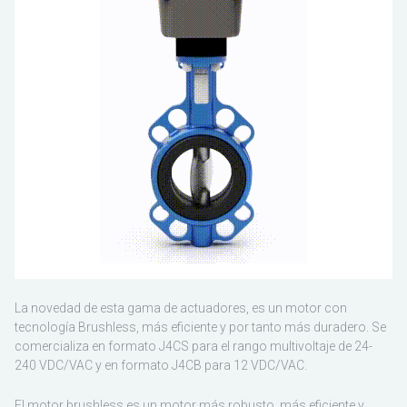
ESCO
La novedad de esta gama de actuadores, es un motor con
tecnología Brushless, más eficiente y por tanto más duradero. Se
comercializa en formato J4CS para el rango multivoltaje de 24-
240 VDC/VAC y en formato J4CB para 12 VDC/VAC.
El motor brushless es un motor más robusto, más eficiente y