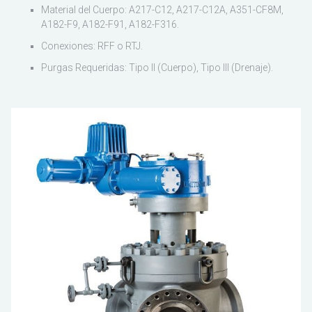
Material del Cuerpo: A217-C12, A217-C12A, A351-CF8M,
A182-F9, A182-F91, A182-F316.
Conexiones: RFF o RTJ.
Purgas Requeridas: Tipo II (Cuerpo), Tipo III (Drenaje).